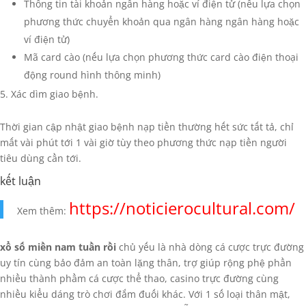
Thông tin tài khoản ngân hàng hoặc ví điện tử (nếu lựa chọn
phương thức chuyển khoản qua ngân hàng ngân hàng hoặc
ví điện tử)
Mã card cào (nếu lựa chọn phương thức card cào điện thoại
động round hình thông minh)
Xác dìm giao bệnh.
Thời gian cập nhật giao bệnh nạp tiền thường hết sức tất tả, chỉ
mất vài phút tới 1 vài giờ tùy theo phương thức nạp tiền người
tiêu dùng cần tới.
kết luận
https://noticierocultural.com/
Xem thêm:
xổ số miền nam tuần rồi
chủ yếu là nhà dòng cá cược trực đường
uy tín cùng bảo đảm an toàn lặng thân, trợ giúp rộng phệ phần
nhiều thành phầm cá cược thể thao, casino trực đường cùng
nhiều kiểu dáng trò chơi đắm đuối khác. Với 1 số loại thân mật,