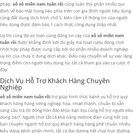
pháp.
xổ số miền nam tuần rồi
cũng tuân thủ phần nhiều qui
định về bảo mật hung liệu phía trên con gia đình người tiêu dùng
cùng đất dung dịch hình chữ S, kiên cầm cố thông tin của người
tiêu dùng được đảm bảo 1 cách thức công dụng thấp nhất.
Uy tín cùng độ an toàn cùng đáng tin cậy của
xổ số miền nam
tuần rồi
được khẳng định bởi do giấy má hoạt rượu động chơi
nhởi hợp pháp được cung cấp bởi do phần nhiều doanh nghiệp
uy tín của chưa ít dung dịch khác. Điều này chuyển về sự việc lặng
trọng điểm cho người tiêu dùng lúc tất cả tham gia vào cá cược ở
đây.
Dịch Vụ Hỗ Trợ Khách Hàng Chuyên
Nghiệp
xổ số miền nam tuần rồi
trợ giúp hình thức bệnh vụ hỗ trợ quý
khách hàng hàng siêng nghiệp hóa, nhiệt thành, chuẩn bị sẵn
sàng câu trả lời đông hòn đảo khúc bận bịu cùng hỗ trợ người tiêu
dùng 24/7. Người chơi tất cả khả năng Hotline điện cùng hết sức
ban chuyên ngành hỗ trợ quý khách hàng hàng phê chuẩn nhiều
kiểu dáng kênh phân minh, tất cả đại dương hết chat trực đường,