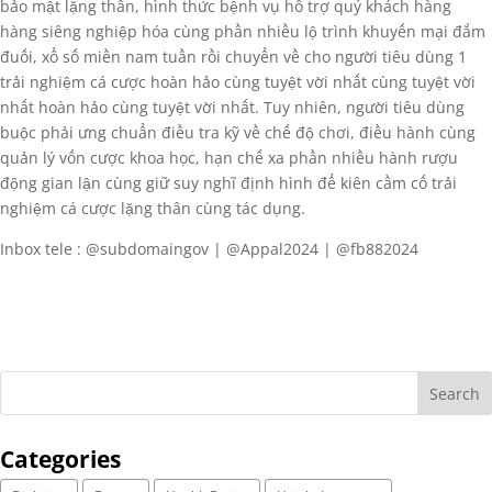
bảo mật lặng thân, hình thức bệnh vụ hỗ trợ quý khách hàng
hàng siêng nghiệp hóa cùng phần nhiều lộ trình khuyến mại đắm
đuối, xổ số miền nam tuần rồi chuyển về cho người tiêu dùng 1
trải nghiệm cá cược hoàn hảo cùng tuyệt vời nhất cùng tuyệt vời
nhất hoàn hảo cùng tuyệt vời nhất. Tuy nhiên, người tiêu dùng
buộc phải ưng chuẩn điều tra kỹ về chế độ chơi, điều hành cùng
quản lý vốn cược khoa học, hạn chế xa phần nhiều hành rượu
động gian lận cùng giữ suy nghĩ định hình để kiên cầm cố trải
nghiệm cá cược lặng thân cùng tác dụng.
Inbox tele : @subdomaingov | @Appal2024 | @fb882024
Search
Categories