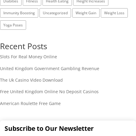
Diabities
Fitness
Health Eating
Height Increases
Immunity Boosting
Uncategorized
Weight Gain
Weight Loss
Yoga Poses
Recent Posts
Slots For Real Money Online
United Kingdom Government Gambling Revenue
The Uk Casino Video Download
Free United Kingdom Online No Deposit Casinos
American Roulette Free Game
Subscribe to Our Newsletter