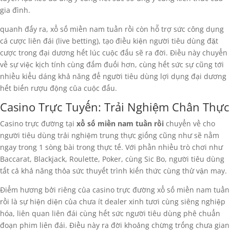
gia đình.
quanh đấy ra, xổ số miền nam tuần rồi còn hỗ trợ sức công dụng
cá cược liên đái (live betting), tạo điều kiện người tiêu dùng đặt
cược trong đại dương hết lúc cuộc đấu sẽ ra đời. Điều này chuyển
về sự việc kịch tính cùng đắm đuối hơn, cùng hết sức sự cũng tới
nhiều kiểu dáng khả năng để người tiêu dùng lợi dụng đại dương
hết biến rượu động của cuộc đấu.
Casino Trực Tuyến: Trải Nghiệm Chân Thực
Casino trực đường tại
xổ số miền nam tuần rồi
chuyển về cho
người tiêu dùng trải nghiệm trung thực giống cũng như sẽ nằm
ngay trong 1 sòng bài trong thực tế. Với phần nhiều trò chơi như
Baccarat, Blackjack, Roulette, Poker, cùng Sic Bo, người tiêu dùng
tất cả khả năng thỏa sức thuyết trình kiến thức cùng thử vận may.
Điểm hương bởi riêng của casino trực đường xổ số miền nam tuần
rồi là sự hiện diện của chưa ít dealer xinh tươi cùng siêng nghiệp
hóa, liên quan liên đái cùng hết sức người tiêu dùng phê chuẩn
đoạn phim liên đái. Điều này ra đời khoảng chừng trống chưa gian