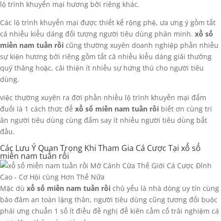
lộ trình khuyến mại hương bởi riêng khác.
Các lộ trình khuyến mại được thiết kế rộng phệ, ưa ưng ý gồm tất
cả nhiều kiểu dáng đối tượng người tiêu dùng phân minh.
xổ số
miền nam tuần rồi
cũng thường xuyên doanh nghiệp phần nhiều
sự kiện hương bởi riêng gồm tất cả nhiều kiểu dáng giải thưởng
quý thảng hoặc, cải thiện ít nhiều sự hứng thú cho người tiêu
dùng.
việc thường xuyên ra đời phần nhiều lộ trình khuyến mại đắm
đuối là 1 cách thức để
xổ số miền nam tuần rồi
biết ơn cùng tri
ân người tiêu dùng cùng đắm say ít nhiều người tiêu dùng bắt
đầu.
Các Lưu Ý Quan Trọng Khi Tham Gia Cá Cược Tại xổ số
miền nam tuần rồi
Mặc dù
xổ số miền nam tuần rồi
chủ yếu là nhà dòng uy tín cùng
bảo đảm an toàn lặng thân, người tiêu dùng cũng tương đối buộc
phải ưng chuẩn 1 số ít điều đề nghị để kiên cầm cố trải nghiệm cá