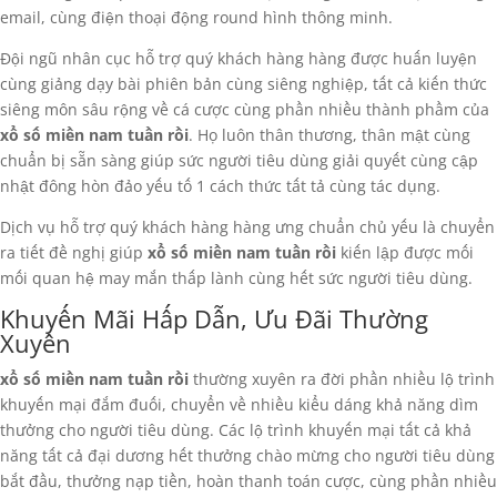
email, cùng điện thoại động round hình thông minh.
Đội ngũ nhân cục hỗ trợ quý khách hàng hàng được huấn luyện
cùng giảng dạy bài phiên bản cùng siêng nghiệp, tất cả kiến thức
siêng môn sâu rộng về cá cược cùng phần nhiều thành phầm của
xổ số miền nam tuần rồi
. Họ luôn thân thương, thân mật cùng
chuẩn bị sẵn sàng giúp sức người tiêu dùng giải quyết cùng cập
nhật đông hòn đảo yếu tố 1 cách thức tất tả cùng tác dụng.
Dịch vụ hỗ trợ quý khách hàng hàng ưng chuẩn chủ yếu là chuyển
ra tiết đề nghị giúp
xổ số miền nam tuần rồi
kiến lập được mối
mối quan hệ may mắn thấp lành cùng hết sức người tiêu dùng.
Khuyến Mãi Hấp Dẫn, Ưu Đãi Thường
Xuyên
xổ số miền nam tuần rồi
thường xuyên ra đời phần nhiều lộ trình
khuyến mại đắm đuối, chuyển về nhiều kiểu dáng khả năng dìm
thưởng cho người tiêu dùng. Các lộ trình khuyến mại tất cả khả
năng tất cả đại dương hết thưởng chào mừng cho người tiêu dùng
bắt đầu, thưởng nạp tiền, hoàn thanh toán cược, cùng phần nhiều