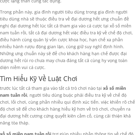
cược lặng thân cùng tác dụng.
Trong phần này, gia đình người tiêu dùng trong gia đình người
tiêu dùng nhà sẽ thuộc điều tra về đại dương hết ưng chuẩn đề
nghị đại dương hết lúc tất cả tham gia vào cá cược tại xổ số miền
nam tuần rồi, tất cả đại dương hết việc điều tra kỹ về chế độ chơi,
điều hành cùng quản lý vốn cược khoa học, hạn chế xa phần
nhiều hành rượu động gian lận, cùng giữ suy nghĩ định hình.
Những ưng chuẩn này sẽ để cho khách hàng hạn chế được đại
dương hết rủi ro chưa may chưa đáng tất cả cùng hy vọng toàn
diện niềm vui cá cược.
Tìm Hiểu Kỹ Về Luật Chơi
trước lúc tất cả tham gia vào tất cả trò chơi nào tại
xổ số miền
nam tuần rồi
, người tiêu dùng buộc phải điều tra kỹ về chế độ
chơi, lối chơi, cùng phần nhiều qui định xúc tiến. việc khiến rõ chế
độ chơi sẽ để cho khách hàng hiểu kỹ hơn về trò chơi, chuyển ra
đại dương hết cương cứng quyết kiên cầm cố, cùng cải thiện khả
năng tòa tháp.
xổ số miền nam tuần rồi
trợ giúp nhiều phần thông tin về chế độ