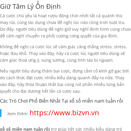
Giữ Tâm Lý Ổn Định
Cá cược chủ yếu là hoạt rượu động chơi nhởi tất cả quánh thù
may rủi, cùng tác dụng chưa đề nghị lúc nào cũng trơn tuột tru.
Do đấy, người tiêu dùng đề nghị giữ suy nghĩ định hình cùng chưa
để cảm nghĩ chuyển ra phối cương cứng quyết của gia đình.
Không đề nghị cá cược lúc sẽ cảm giác căng thẳng stress, stress,
hoặc đau khổ. Thay vào đây, hãy cá cược lúc người tiêu dùng sẽ
cảm giác thoả ưng ý, sung sướng, cùng tỉnh táo bị ngoạm.
Nếu người tiêu dùng thảm bại cược, đừng cầm cố kỉnh gỡ gạc bởi
do cách thức đặt cược nhiều kiểu dáng quanh đấy ra nữa. Thay
vào đây, hãy thỏa thuận thất bại cùng rút phần nhiều túng bấn
quyết cho đại dương hết lần cá cược sau.
Các Trò Chơi Phổ Biến Nhất Tại xổ số miền nam tuần rồi
https://www.bizvn.vn
Xem thêm:
xổ số miền nam tuần rồi
trợ giúp hết sức nhiều kiểu dáng trò