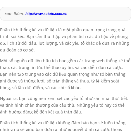
xem thêm:
http://www.satato.com.vn
Phân tích thống kê và dữ liệu là một phần quan trọng trong quá
trình soi kèo. Bạn cần thu thập và phân tích các dữ liệu về phong
độ, lịch sử đối đầu, lực lượng, và các yếu tố khác để đưa ra những
dự đoán có cơ sở.
Một số nguồn dữ liệu hữu ích bao gồm các trang web thống kê thể
thao, các trang tin tức thể thao uy tín, và các diễn đàn cá cược.
Bạn nên tập trung vào các dữ liệu quan trọng như số bàn thắng
ghi được và thủng lưới, số trận thắng và thua, tỷ lệ kiểm soát
bóng, số lần dứt điểm, và các chỉ số khác.
Ngoài ra, bạn cũng nên xem xét các yếu tố như sân nhà, thời tiết,
và tình hình chấn thương của cầu thủ. Những yếu tố này có thể
ảnh hưởng đáng kể đến kết quả trận đấu.
Phân tích thống kê và dữ liệu không đảm bảo bạn sẽ luôn thắng,
nhưng nó sẽ giúp bạn đưa ra những quyết định cá cược thông