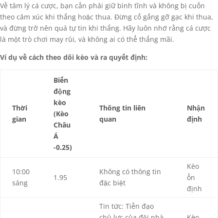
Về tâm lý cá cược, bạn cần phải giữ bình tĩnh và không bị cuốn
theo cảm xúc khi thắng hoặc thua. Đừng cố gắng gỡ gạc khi thua,
và đừng trở nên quá tự tin khi thắng. Hãy luôn nhớ rằng cá cược
là một trò chơi may rủi, và không ai có thể thắng mãi.
Ví dụ về cách theo dõi kèo và ra quyết định:
Biến
động
kèo
Thời
Thông tin liên
Nhận
(Kèo
gian
quan
định
Châu
Á
-0.25)
Kèo
10:00
Không có thông tin
1.95
ổn
sáng
đặc biệt
định
Tin tức: Tiền đạo
chủ lực của đội nhà
Kèo