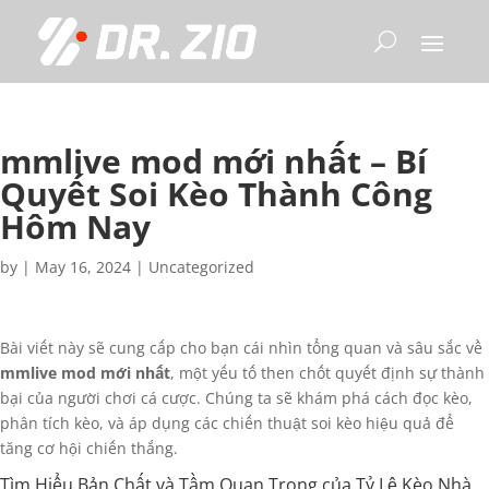
mmlive mod mới nhất – Bí
Quyết Soi Kèo Thành Công
Hôm Nay
by
|
May 16, 2024
|
Uncategorized
Bài viết này sẽ cung cấp cho bạn cái nhìn tổng quan và sâu sắc về
mmlive mod mới nhất
, một yếu tố then chốt quyết định sự thành
bại của người chơi cá cược. Chúng ta sẽ khám phá cách đọc kèo,
phân tích kèo, và áp dụng các chiến thuật soi kèo hiệu quả để
tăng cơ hội chiến thắng.
Tìm Hiểu Bản Chất và Tầm Quan Trọng của Tỷ Lệ Kèo Nhà