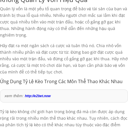
Quản lý vốn là một yếu tố quan trọng để bảo vệ tài sản của bạn và
tránh bị thua lỗ quá nhiều. Nhiều người chơi mắc sai lầm khi đặt
cược quá nhiều tiền vào một trận đấu, hoặc cố gắng gỡ gạc khi
thua. Những hành động này có thể dẫn đến những hậu quả
nghiêm trọng.
Hãy đặt ra một ngân sách cá cược và tuân thủ nó. Chia nhỏ vốn
thành nhiều phần và đặt cược từ từ. Đừng bao giờ đặt cược quá
nhiều vào một trận đấu, và đừng cố gắng gỡ gạc khi thua. Hãy nhớ
rằng, cá cược là một trò chơi dài hạn, và bạn cần phải bảo vệ vốn
của mình để có thể tiếp tục chơi.
Ứng Dụng Tỷ Lệ Kèo Trong Các Môn Thể Thao Khác Nhau
xem thêm:
http://e2bet.now
Tỷ lệ kèo không chỉ giới hạn trong bóng đá mà còn được áp dụng
rộng rãi trong nhiều môn thể thao khác nhau. Tuy nhiên, cách đọc
và phân tích tỷ lệ kèo có thể khác nhau tùy thuộc vào đặc điểm