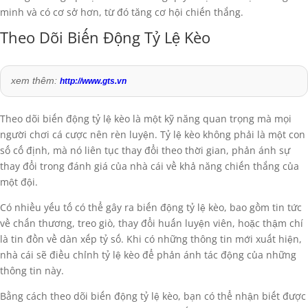
minh và có cơ sở hơn, từ đó tăng cơ hội chiến thắng.
Theo Dõi Biến Động Tỷ Lệ Kèo
xem thêm:
http://www.gts.vn
Theo dõi biến động tỷ lệ kèo là một kỹ năng quan trọng mà mọi
người chơi cá cược nên rèn luyện. Tỷ lệ kèo không phải là một con
số cố định, mà nó liên tục thay đổi theo thời gian, phản ánh sự
thay đổi trong đánh giá của nhà cái về khả năng chiến thắng của
một đội.
Có nhiều yếu tố có thể gây ra biến động tỷ lệ kèo, bao gồm tin tức
về chấn thương, treo giò, thay đổi huấn luyện viên, hoặc thậm chí
là tin đồn về dàn xếp tỷ số. Khi có những thông tin mới xuất hiện,
nhà cái sẽ điều chỉnh tỷ lệ kèo để phản ánh tác động của những
thông tin này.
Bằng cách theo dõi biến động tỷ lệ kèo, bạn có thể nhận biết được