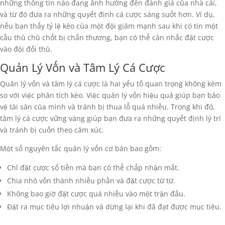
những thông tin nào đang ảnh hưởng đến đánh giá của nhà cái,
và từ đó đưa ra những quyết định cá cược sáng suốt hơn. Ví dụ,
nếu bạn thấy tỷ lệ kèo của một đội giảm mạnh sau khi có tin một
cầu thủ chủ chốt bị chấn thương, bạn có thể cân nhắc đặt cược
vào đội đối thủ.
Quản Lý Vốn và Tâm Lý Cá Cược
Quản lý vốn và tâm lý cá cược là hai yếu tố quan trọng không kém
so với việc phân tích kèo. Việc quản lý vốn hiệu quả giúp bạn bảo
vệ tài sản của mình và tránh bị thua lỗ quá nhiều. Trong khi đó,
tâm lý cá cược vững vàng giúp bạn đưa ra những quyết định lý trí
và tránh bị cuốn theo cảm xúc.
Một số nguyên tắc quản lý vốn cơ bản bao gồm:
Chỉ đặt cược số tiền mà bạn có thể chấp nhận mất.
Chia nhỏ vốn thành nhiều phần và đặt cược từ từ.
Không bao giờ đặt cược quá nhiều vào một trận đấu.
Đặt ra mục tiêu lợi nhuận và dừng lại khi đã đạt được mục tiêu.