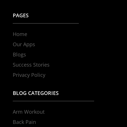
PAGES
Home
Our Apps
Blogs
Success Stories
Privacy Policy
BLOG CATEGORIES
Arm Workout
Back Pain