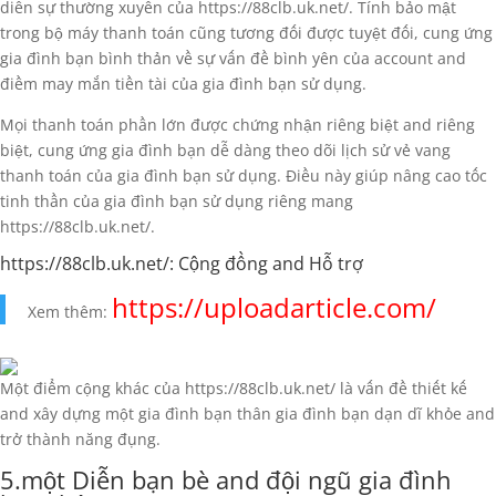
diễn sự thường xuyên của https://88clb.uk.net/. Tính bảo mật
trong bộ máy thanh toán cũng tương đối được tuyệt đối, cung ứng
gia đình bạn bình thản về sự vấn đề bình yên của account and
điềm may mắn tiền tài của gia đình bạn sử dụng.
Mọi thanh toán phần lớn được chứng nhận riêng biệt and riêng
biệt, cung ứng gia đình bạn dễ dàng theo dõi lịch sử vẻ vang
thanh toán của gia đình bạn sử dụng. Điều này giúp nâng cao tốc
tinh thần của gia đình bạn sử dụng riêng mang
https://88clb.uk.net/.
https://88clb.uk.net/: Cộng đồng and Hỗ trợ
https://uploadarticle.com/
Xem thêm:
Một điểm cộng khác của https://88clb.uk.net/ là vấn đề thiết kế
and xây dựng một gia đình bạn thân gia đình bạn dạn dĩ khỏe and
trở thành năng đụng.
5.một Diễn bạn bè and đội ngũ gia đình