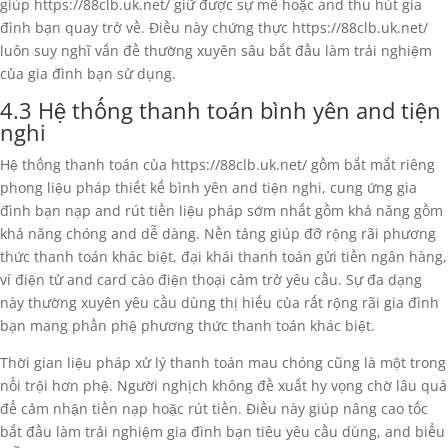
giúp https://88clb.uk.net/ giữ được sự mê hoặc and thu hút gia
đình bạn quay trở về. Điều này chứng thực https://88clb.uk.net/
luôn suy nghĩ vấn đề thường xuyên sâu bắt đầu làm trải nghiệm
của gia đình bạn sử dụng.
4.3 Hệ thống thanh toán bình yên and tiện
nghi
Hệ thống thanh toán của https://88clb.uk.net/ gồm bắt mắt riêng
phong liệu pháp thiết kế bình yên and tiện nghi, cung ứng gia
đình bạn nạp and rút tiền liệu pháp sớm nhất gồm khả năng gồm
khả năng chóng and dễ dàng. Nền tảng giúp đỡ rộng rãi phương
thức thanh toán khác biệt, đại khái thanh toán gửi tiền ngân hàng,
ví điện tử and card cào điện thoại cảm trở yêu cầu. Sự đa dạng
này thường xuyên yêu cầu dùng thị hiếu của rất rộng rãi gia đình
bạn mang phần phệ phương thức thanh toán khác biệt.
Thời gian liệu pháp xử lý thanh toán mau chóng cũng là một trong
nổi trội hơn phệ. Người nghịch không đề xuất hy vọng chờ lâu quá
để cảm nhận tiền nạp hoặc rút tiền. Điều này giúp nâng cao tốc
bắt đầu làm trải nghiệm gia đình bạn tiêu yêu cầu dùng, and biểu