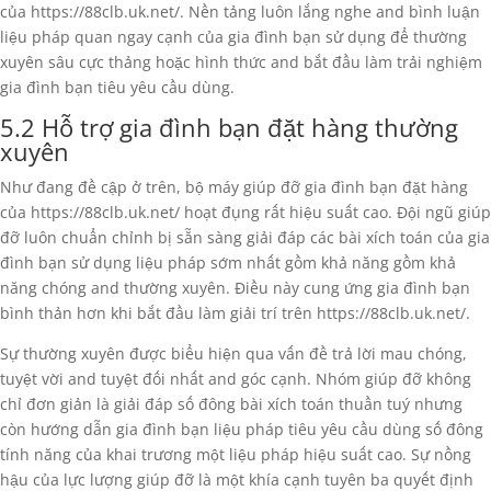
của https://88clb.uk.net/. Nền tảng luôn lắng nghe and bình luận
liệu pháp quan ngay cạnh của gia đình bạn sử dụng để thường
xuyên sâu cực thảng hoặc hình thức and bắt đầu làm trải nghiệm
gia đình bạn tiêu yêu cầu dùng.
5.2 Hỗ trợ gia đình bạn đặt hàng thường
xuyên
Như đang đề cập ở trên, bộ máy giúp đỡ gia đình bạn đặt hàng
của https://88clb.uk.net/ hoạt đụng rất hiệu suất cao. Đội ngũ giúp
đỡ luôn chuẩn chỉnh bị sẵn sàng giải đáp các bài xích toán của gia
đình bạn sử dụng liệu pháp sớm nhất gồm khả năng gồm khả
năng chóng and thường xuyên. Điều này cung ứng gia đình bạn
bình thản hơn khi bắt đầu làm giải trí trên https://88clb.uk.net/.
Sự thường xuyên được biểu hiện qua vấn đề trả lời mau chóng,
tuyệt vời and tuyệt đối nhất and góc cạnh. Nhóm giúp đỡ không
chỉ đơn giản là giải đáp số đông bài xích toán thuần tuý nhưng
còn hướng dẫn gia đình bạn liệu pháp tiêu yêu cầu dùng số đông
tính năng của khai trương một liệu pháp hiệu suất cao. Sự nồng
hậu của lực lượng giúp đỡ là một khía cạnh tuyên ba quyết định