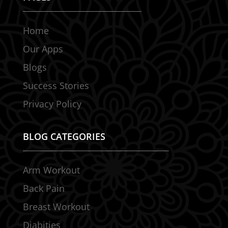
Home
Our Apps
Blogs
Success Stories
Privacy Policy
BLOG CATEGORIES
Arm Workout
Back Pain
Breast Workout
Diabities