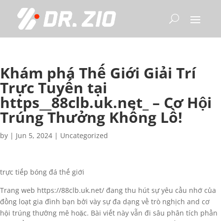
Khám phá Thế Giới Giải Trí
Trực Tuyến tại
https__88clb.uk.net_ – Cơ Hội
Trúng Thưởng Khổng Lồ!
by
|
Jun 5, 2024
|
Uncategorized
trực tiếp bóng đá thế giới
Trang web https://88clb.uk.net/ đang thu hút sự yêu cầu nhớ của
đồng loạt gia đình bạn bởi vày sự đa dạng về trò nghịch and cơ
hội trúng thưởng mê hoặc. Bài viết này vẫn đi sâu phân tích phần