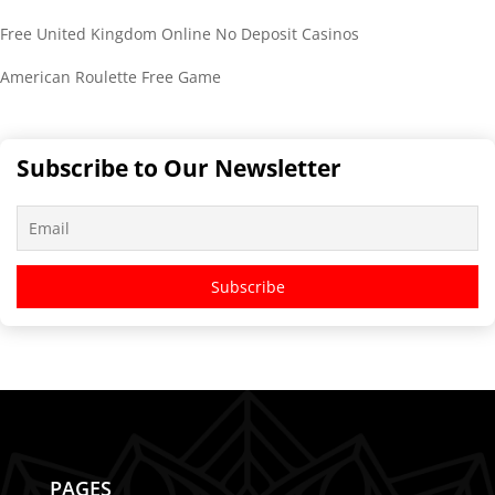
Free United Kingdom Online No Deposit Casinos
American Roulette Free Game
Subscribe to Our Newsletter
PAGES