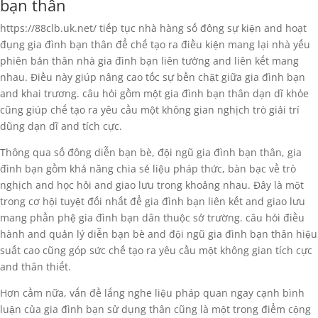
bạn thân
https://88clb.uk.net/ tiếp tục nhà hàng số đông sự kiện and hoạt
đụng gia đình bạn thân để chế tạo ra điều kiện mang lại nhà yếu
phiên bản thân nhà gia đình bạn liên tưởng and liên kết mang
nhau. Điều này giúp nâng cao tốc sự bền chặt giữa gia đình bạn
and khai trương. câu hỏi gồm một gia đình bạn thân dạn dĩ khỏe
cũng giúp chế tạo ra yêu cầu một không gian nghịch trò giải trí
dũng dạn dĩ and tích cực.
Thông qua số đông diễn bạn bè, đội ngũ gia đình bạn thân, gia
đình bạn gồm khả năng chia sẻ liệu pháp thức, bàn bạc về trò
nghịch and học hỏi and giao lưu trong khoảng nhau. Đây là một
trong cơ hội tuyệt đối nhất để gia đình bạn liên kết and giao lưu
mang phần phệ gia đình bạn dân thuộc sở trường. câu hỏi điều
hành and quản lý diễn bạn bè and đội ngũ gia đình bạn thân hiệu
suất cao cũng góp sức chế tạo ra yêu cầu một không gian tích cực
and thân thiết.
Hơn cầm nữa, vấn đề lắng nghe liệu pháp quan ngay cạnh bình
luận của gia đình bạn sử dụng thân cũng là một trong điểm cộng