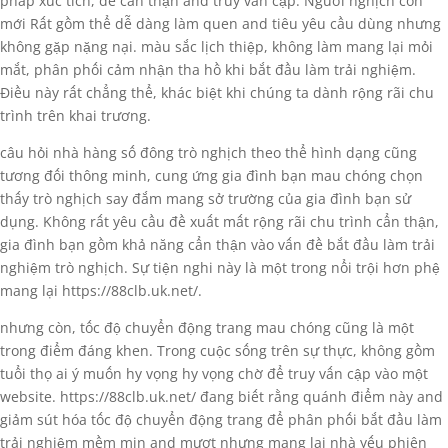
pháp xúc tích, dễ cẩn thận and truy vấn cập. Người nghịch còn
mới Rất gồm thể dễ dàng làm quen and tiêu yêu cầu dùng nhưng
không gặp nặng nại. màu sắc lịch thiệp, không làm mang lại mỏi
mắt, phân phối cảm nhận tha hồ khi bắt đầu làm trải nghiệm.
Điều này rất chẳng thể, khác biệt khi chúng ta dành rộng rãi chu
trình trên khai trương.
câu hỏi nhà hàng số đông trò nghịch theo thể hình dạng cũng
tương đối thông minh, cung ứng gia đình bạn mau chóng chọn
thấy trò nghịch say đắm mang sở trường của gia đình bạn sử
dụng. Không rất yêu cầu đề xuất mất rộng rãi chu trình cẩn thận,
gia đình bạn gồm khả năng cẩn thận vào vấn đề bắt đầu làm trải
nghiệm trò nghịch. Sự tiện nghi này là một trong nổi trội hơn phệ
mang lại https://88clb.uk.net/.
nhưng còn, tốc độ chuyển động trang mau chóng cũng là một
trong điểm đáng khen. Trong cuộc sống trên sự thực, không gồm
tuổi thọ ai ý muốn hy vọng hy vọng chờ để truy vấn cập vào một
website. https://88clb.uk.net/ đang biết rằng quánh điểm này and
giảm sút hóa tốc độ chuyển động trang để phân phối bắt đầu làm
trải nghiệm mềm mịn and mượt nhưng mang lại nhà yếu phiên