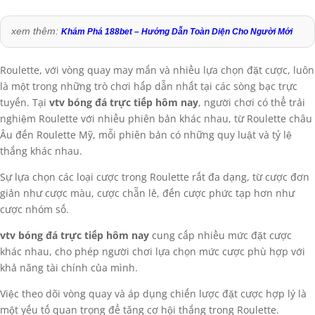
xem thêm:
Khám Phá 188bet – Hướng Dẫn Toàn Diện Cho Người Mới
Roulette, với vòng quay may mắn và nhiều lựa chọn đặt cược, luôn
là một trong những trò chơi hấp dẫn nhất tại các sòng bạc trực
tuyến. Tại
vtv bóng đá trực tiếp hôm nay
, người chơi có thể trải
nghiệm Roulette với nhiều phiên bản khác nhau, từ Roulette châu
Âu đến Roulette Mỹ, mỗi phiên bản có những quy luật và tỷ lệ
thắng khác nhau.
Sự lựa chọn các loại cược trong Roulette rất đa dạng, từ cược đơn
giản như cược màu, cược chẵn lẻ, đến cược phức tạp hơn như
cược nhóm số.
vtv bóng đá trực tiếp hôm nay
cung cấp nhiều mức đặt cược
khác nhau, cho phép người chơi lựa chọn mức cược phù hợp với
khả năng tài chính của mình.
Việc theo dõi vòng quay và áp dụng chiến lược đặt cược hợp lý là
một yếu tố quan trọng để tăng cơ hội thắng trong Roulette.