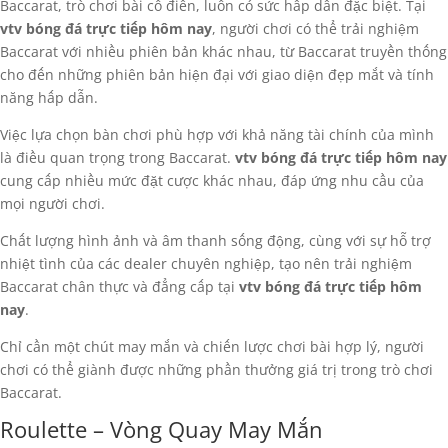
Baccarat, trò chơi bài cổ điển, luôn có sức hấp dẫn đặc biệt. Tại
vtv bóng đá trực tiếp hôm nay
, người chơi có thể trải nghiệm
Baccarat với nhiều phiên bản khác nhau, từ Baccarat truyền thống
cho đến những phiên bản hiện đại với giao diện đẹp mắt và tính
năng hấp dẫn.
Việc lựa chọn bàn chơi phù hợp với khả năng tài chính của mình
là điều quan trọng trong Baccarat.
vtv bóng đá trực tiếp hôm nay
cung cấp nhiều mức đặt cược khác nhau, đáp ứng nhu cầu của
mọi người chơi.
Chất lượng hình ảnh và âm thanh sống động, cùng với sự hỗ trợ
nhiệt tình của các dealer chuyên nghiệp, tạo nên trải nghiệm
Baccarat chân thực và đẳng cấp tại
vtv bóng đá trực tiếp hôm
nay
.
Chỉ cần một chút may mắn và chiến lược chơi bài hợp lý, người
chơi có thể giành được những phần thưởng giá trị trong trò chơi
Baccarat.
Roulette – Vòng Quay May Mắn