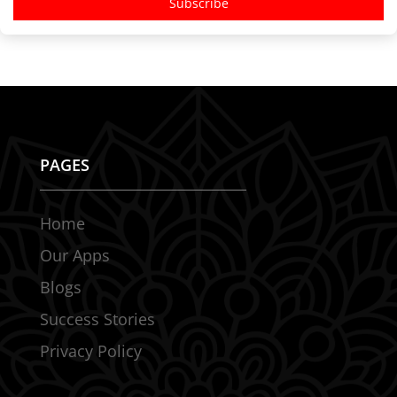
PAGES
Home
Our Apps
Blogs
Success Stories
Privacy Policy