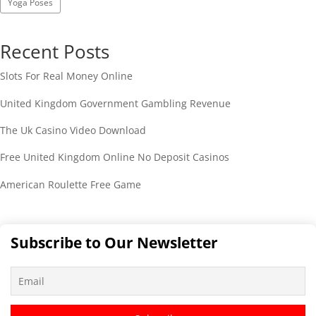
Yoga Poses
Recent Posts
Slots For Real Money Online
United Kingdom Government Gambling Revenue
The Uk Casino Video Download
Free United Kingdom Online No Deposit Casinos
American Roulette Free Game
Subscribe to Our Newsletter