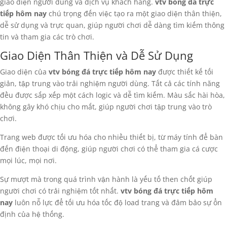
giao diện người dùng và dịch vụ khách hàng.
vtv bóng đá trực
tiếp hôm nay
chú trọng đến việc tạo ra một giao diện thân thiện,
dễ sử dụng và trực quan, giúp người chơi dễ dàng tìm kiếm thông
tin và tham gia các trò chơi.
Giao Diện Thân Thiện và Dễ Sử Dụng
Giao diện của
vtv bóng đá trực tiếp hôm nay
được thiết kế tối
giản, tập trung vào trải nghiệm người dùng. Tất cả các tính năng
đều được sắp xếp một cách logic và dễ tìm kiếm. Màu sắc hài hòa,
không gây khó chịu cho mắt, giúp người chơi tập trung vào trò
chơi.
Trang web được tối ưu hóa cho nhiều thiết bị, từ máy tính để bàn
đến điện thoại di động, giúp người chơi có thể tham gia cá cược
mọi lúc, mọi nơi.
Sự mượt mà trong quá trình vận hành là yếu tố then chốt giúp
người chơi có trải nghiệm tốt nhất.
vtv bóng đá trực tiếp hôm
nay
luôn nỗ lực để tối ưu hóa tốc độ load trang và đảm bảo sự ổn
định của hệ thống.