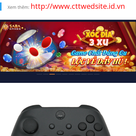
http://www.cttwedsite.id.vn
Xem thêm: