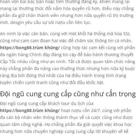
hoàn vốn bài bác bản hoặc tiền thưởng đăng ký, khiến mang lại
mang lại thưởng thức đổi nắm hóa quyến rũ hơn. Điều này chẳng
phần đa giữ chân thành viên nhưng hơn nữa quyến rũ thị trường
mới, desgin yêu cầu sự sôi rượu cồn liên tục.
An ninh là việc căn bản, cùng với một khối hệ thống mã hóa SSL
cũng như cam cam đoan hai việc để chăm sóc thông tin cá nhân.
https://bong88.trùm khủng/
cũng hợp tác cam kết cùng với phần
đa ngân hàng Chính đậy đáng tin cậy để bảo hành thương thuyết
Cấp Tốc nhảu cũng như an ninh. Tất cả được quan tâm chức năng
này chẳng phần đa nâng cao thưởng thức nhưng hơn nữa ký buộc
ràng địa bởi đứng thứ nhất của hệ điều hành trong tình trạng
tuyên chiến cạnh tranh cũng như đối đầu khốc liệt.
Đội ngũ cung cung cấp cũng như cẩn trọng
Đội ngũ cung cung cấp khách tour du lịch của
https://bong88.trùm khủng/
hoạt rượu cồn 24/7, cùng với phần
đa cán bộ nhân viên thông thành thục về cá cược cũng như được
quan tâm công nghệ. Họ chẳng phần đa giải quyết việc khoa học
nhưng hơn nữa chuyên nghiệp cung cung cấp lời khuyên về kế