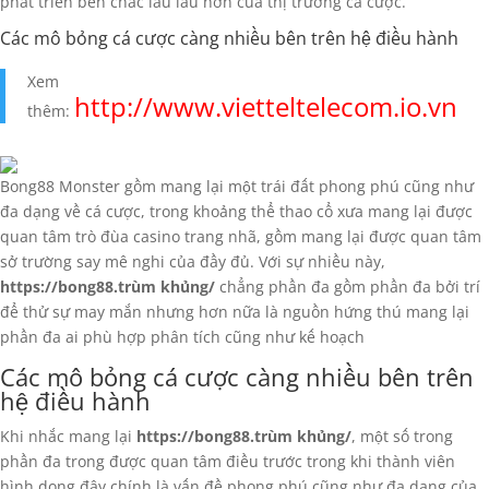
phát triển bền chắc lâu lâu hơn của thị trường cá cược.
Các mô bỏng cá cược càng nhiều bên trên hệ điều hành
Xem
http://www.vietteltelecom.io.vn
thêm:
Bong88 Monster gồm mang lại một trái đất phong phú cũng như
đa dạng về cá cược, trong khoảng thể thao cổ xưa mang lại được
quan tâm trò đùa casino trang nhã, gồm mang lại được quan tâm
sở trường say mê nghi của đầy đủ. Với sự nhiều này,
https://bong88.trùm khủng/
chẳng phần đa gồm phần đa bởi trí
để thử sự may mắn nhưng hơn nữa là nguồn hứng thú mang lại
phần đa ai phù hợp phân tích cũng như kế hoạch
Các mô bỏng cá cược càng nhiều bên trên
hệ điều hành
Khi nhắc mang lại
https://bong88.trùm khủng/
, một số trong
phần đa trong được quan tâm điều trước trong khi thành viên
hình dong đây chính là vấn đề phong phú cũng như đa dạng của