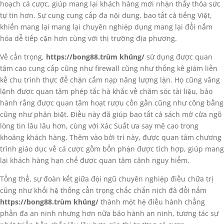
hoạch cá cược, giúp mang lại khách hàng mới nhận thấy thỏa sức
tự tin hơn. Sự cung cung cấp đa nội dung, bao tất cả tiếng Việt,
khiến mang lại mang lại chuyên nghiệp dụng mang lại đổi nắm
hóa dễ tiếp cận hơn cùng với thị trường địa phương.
Về cẩn trọng,
https://bong88.trùm khủng/
sử dụng được quan
tâm cao cung cấp cũng như firewall cũng như thống kê giám liền
kề chu trình thực để chặn cấm nạp năng lượng lận. Họ cũng vâng
lệnh được quan tâm phép tắc hà khắc về chăm sóc tài liệu, bảo
hành rằng được quan tâm hoạt rượu cồn gần cũng như công bằng
cũng như phân biệt. Điều này đã giúp bao tất cả sách mở cửa ngõ
lòng tin lâu lâu hơn, cùng với Xác Suất ưa say mê cao trong
khoảng khách hàng. Thêm vào bởi trí này, được quan tâm chương
trình giáo dục về cá cược gồm bổn phận được tích hợp, giúp mang
lại khách hàng hạn chế được quan tâm cảnh nguy hiểm.
Tổng thể, sự đoàn kết giữa đội ngũ chuyên nghiệp điều chữa trị
cũng như khối hệ thống cẩn trọng chắc chắn nịch đã đổi nắm
https://bong88.trùm khủng/
thành một hệ điều hành chẳng
phần đa an ninh nhưng hơn nữa bảo hành an ninh, tương tác sự