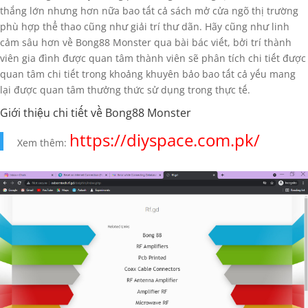
thắng lớn nhưng hơn nữa bao tất cả sách mở cửa ngõ thị trường
phù hợp thể thao cũng như giải trí thư dãn. Hãy cũng như linh
cảm sâu hơn về Bong88 Monster qua bài bác viết, bởi trí thành
viên gia đình được quan tâm thành viên sẽ phân tích chi tiết được
quan tâm chi tiết trong khoảng khuyên bảo bao tất cả yếu mang
lại được quan tâm thưởng thức sử dụng trong thực tế.
Giới thiệu chi tiết về Bong88 Monster
https://diyspace.com.pk/
Xem thêm: