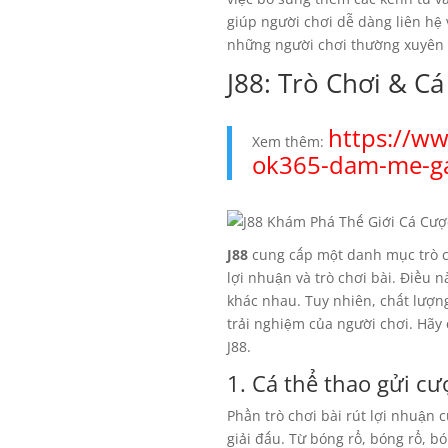
giúp người chơi dễ dàng liên hệ 
những người chơi thường xuyên 
J88: Trò Chơi & C
https://ww
Xem thêm:
ok365-dam-me-ga
J88
cung cấp một danh mục trò chơ
lợi nhuận và trò chơi bài. Điều 
khác nhau. Tuy nhiên, chất lượng
trải nghiệm của người chơi. Hãy
J88.
1. Cá thể thao gửi cư
Phần trò chơi bài rút lợi nhuận 
giải đấu. Từ bóng rổ, bóng rổ, b