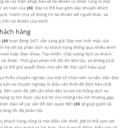
ng về các biện pháp bảo vệ tài khoản cá nhân cũng là một
ợc an toàn của
J88
. Đây có thể bao gồm việc khuyến khích
h, tránh chia sẻ thông tin tài khoản với người khác, và
 trên tài khoản của mình.
khách hàng
a
J88
hoạt động 24/7, sẵn sàng giải đáp mọi thắc mắc của
iên hệ với bộ phận dịch vụ khách hàng thông qua nhiều kênh
mail hoặc điện thoại. Tuy nhiên, chất lượng dịch vụ khách
cải thiện. Thời gian phản hồi đôi khi khá lâu, và không phải
g có thể giải quyết được mọi vấn đề một cách hiệu quả.
ự thiếu chuyên nghiệp của một số nhân viên tư vấn. Việc đào
ài bản và chuyên nghiệp là điều cần thiết để đảm bảo chất
g. Bên cạnh đó, J88 cần phải đầu tư vào hệ thống dịch vụ
dùng tự tìm được câu trả lời cho những câu hỏi thường gặp.
 toàn diện về các vấn đề liên quan đến
J88
sẽ giúp giảm tải
à tăng tốc độ phản hồi.
ụ khách hàng cũng là một điều cần thiết. J88 có thể xem xét
ấn khác như mạng xã hội hoặc ứng dụng di động. Điều này sẽ