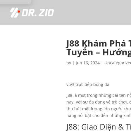
J88 Khám Phá 
Tuyến – Hướng
by
|
Jun 16, 2024
|
Uncategorize
vtv3 trực tiếp bóng đá
J88 là một trong những cái tên nổ
nay. Với sự đa dạng về trò chơi,
thu hút một lượng lớn người chơi.
năng nổi bật cho đến những kin
J88: Giao Diện & 