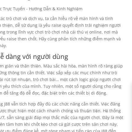
c trò chơi và dịch vụ, ta cần hiểu rõ về màn hình và tính
 thiện, dễ sử dụng là yếu raise quyết định trải nghiệm người
g trong lĩnh vực chơi trò chơi nhà cái thú vị online, nơi mà
 yếu raise then chốt. Hãy cùng phân tích những điểm mạnh và
này.
dễ dàng với người dùng
ơn giản và thân thiện. Màu sắc hài hòa, màn hình rõ ràng giúp
ng thông tin cần thiết. Việc sắp xếp các mục chính như trò
bài rút lợi nhuận, trò chơi bài… một cách logic giúp người chơi
ơi yêu thích của mình. Tuy nhiên, một số người dùng cho rằng
n để tăng độ dễ đọc, đặc biệt trên các thiết bị di động.
J88 vẫn tích hợp đầy đủ các chức năng cần thiết. Việc đăng
 được thực hiện một cách nhanh chóng và thuận tiện. Hệ thống
/7, sẵn sàng giải đáp mọi thắc mắc của người chơi. Đây là một
ên tâm hơn khi chốt kèo chơi cá gửi cược trên sân chơi này.
ột ưu điểm đáng kể, mở rộng phạm vi tiếp cận của J88 đến