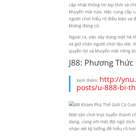
cập nhật thông tin kịp thời và c
khuyến mãi nào. Việc cung cấp c
người chơi hiểu rõ điều kiện và
không đáng có.
Ngoài ra, việc xây dựng một hệ 
và giữ chân người chơi lâu dài. 
quyền lợi và khuyến mãi riêng biệ
J88: Phương Thức
http://yn
Xem thêm:
posts/u-888-bi-t
Một sân chơi trực tuyến thành c
dạng, cùng với một đội ngũ dịch
nhận xét kỹ lưỡng để hiểu rõ hơ