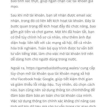
bảo tính xác thực, giúp ngăn chặn các tài khoản giả
mạo.
Sau khi mở tài khoản, bạn sẽ nhận được email xác
nhận, trong đó có liên kết kích hoạt tài khoản. Đây là
bước quan trọng để kích hoạt đầy đủ chức năng, bao
gồm gửi tiền và chơi game. Một khi đã hoàn tất, bạn
có thể tùy chỉnh hồ sơ cá nhân, như thêm ảnh đại
diện hoặc liên kết với các mạng xã hội, để cá nhân
hóa trải nghiệm. Toàn bộ quy trình được tư vấn bởi
tư vấn tiếng Việt, làm cho việc mở tài khoản trở nên
dễ dàng hơn cho người dùng trong nước.
Ngoài ra, https://gamebaidoithuong.wales/ cung cấp
tùy chọn mở tài khoản qua tài khoản mạng xã hội
như Facebook hoặc Google, giúp tiết kiệm thời gian
và giảm thiểu lỗi nhập liệu. Tuy nhiên, dù chọn cách
nào, bạn cũng nên sử dụng thông tin chínhthống để
đảm bảo đảm bảo an toàn cho tài khoản của mình.
Việc sử dụng thông tin chính xác không chỉ nâng cao
tính giữ kín dữ liệu mà còn tư vấn trong các giao dịch