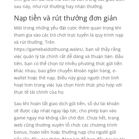
sau này, như rút thưởng hay nhận thưởng.
Nạp tiền và rút thưởng đơn giản
Một trong những yếu đặt cược thêm quan trọng khi
tham gia vào các trò chơi trực tuyến là quy trình nạp
và rút thưởng. Trên
https://gamebaidoithuong.wales/, bạn sẽ thấy rằng
việc quản lý tài chính rất dễ dàng và thuận tiện. Đầu
tiên, bạn có thể chọn từ nhiều phương thức gửi tiền
khác nhau, bao gồm chuyển khoản ngân hàng, e-
wallet hoặc thẻ nạp. Điều này giúp người chơi linh
hoạt hơn trong việc lựa chọn hình thức phù hợp với
thực tế tài chính của họ.
Sau khi hoàn tất giao dịch gửi tiền, số dư tài khoản
sẽ được cập nhật ngay lập tức, cho phép bạn vào
game ngay mà không cần chờ đợi. Chưa hết, trang
web cũng thường xuyên tổ chức các chương trình
bonus, hoàn tiền hoặc thưởng nạp cho người gửi