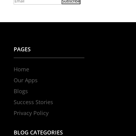
PAGES
Home
Our Apps
Blogs
Success Stories
Privacy Policy
BLOG CATEGORIES