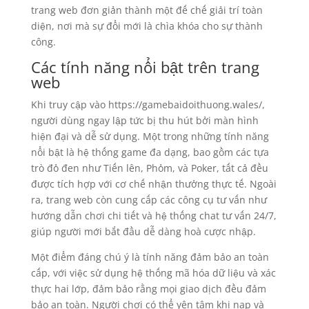
trang web đơn giản thành một đế chế giải trí toàn
diện, nơi mà sự đổi mới là chìa khóa cho sự thành
công.
Các tính năng nổi bật trên trang
web
Khi truy cập vào https://gamebaidoithuong.wales/,
người dùng ngay lập tức bị thu hút bởi màn hình
hiện đại và dễ sử dụng. Một trong những tính năng
nổi bật là hệ thống game đa dạng, bao gồm các tựa
trò đỏ đen như Tiến lên, Phỏm, và Poker, tất cả đều
được tích hợp với cơ chế nhận thưởng thực tế. Ngoài
ra, trang web còn cung cấp các công cụ tư vấn như
hướng dẫn chơi chi tiết và hệ thống chat tư vấn 24/7,
giúp người mới bắt đầu dễ dàng hoà cược nhập.
Một điểm đáng chú ý là tính năng đảm bảo an toàn
cấp, với việc sử dụng hệ thống mã hóa dữ liệu và xác
thực hai lớp, đảm bảo rằng mọi giao dịch đều đảm
bảo an toàn. Người chơi có thể yên tâm khi nạp và