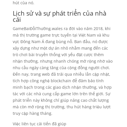
hút của nó.
Lịch sử và sự phát triển của nhà
cái
GameBaiĐổiThưởng.wales ra đời vào năm 2018, khi
mà thị trường game trực tuyến tại Việt Nam và khu
vực Đông Nam Á đang bùng nổ. Ban đầu, nó được
xây dựng như một dự án nhỏ nhằm mang đến các
trò chơi bài truyền thống với yếu đặt cược thêm
nhận thưởng, nhưng nhanh chóng mở rộng nhờ vào
nhu cầu ngày càng tăng của cộng đồng người chơi.
Đến nay, trang web đã trải qua nhiều lần cập nhật,
tích hợp công nghệ blockchain để đảm bảo tính
minh bạch trong các giao dịch nhận thưởng, và hợp
tác với các nhà cung cấp game lớn trên thế giới. Sự
phát triển này không chỉ giúp nâng cao chất lượng
mà còn mở rộng thị trường, thu hút hàng triệu lượt
truy cập hàng tháng.
Việc liên tục cải tiến đã giúp