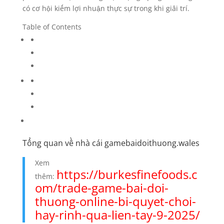
có cơ hội kiếm lợi nhuận thực sự trong khi giải trí.
Table of Contents
Tổng quan về nhà cái gamebaidoithuong.wales
Xem
https://burkesfinefoods.c
thêm:
om/trade-game-bai-doi-
thuong-online-bi-quyet-choi-
hay-rinh-qua-lien-tay-9-2025/