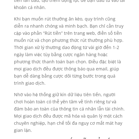
tiền lần đầu, tạo thêm động lực để bạn đầu tư vào tài
khoản cá nhân.
Khi bạn muốn rút thưởng ăn kèo, quy trình cũng
diễn ra nhanh chóng và minh bạch. Bạn chỉ cần truy
cập vào phần “Rút tiền” trên trang web, điền số tiền
muốn rút và chọn phương thức rút thưởng phù hợp.
Thời gian xử lý thường dao động từ vài giờ đến 1-2
ngày làm việc tùy bằng cược ngân hàng hoặc
phương thức thanh toán bạn chọn. Điều đặc biệt là
mọi giao dịch đều được thông báo qua email, giúp
bạn dễ dàng bằng cược dõi từng bước trong quá
trình giao dịch.
Nhờ vào hệ thống giữ kín dữ liệu tiên tiến, người
chơi hoàn toàn có thể yên tâm về tính riêng tư và
đảm bảo an toàn của thông tin cá nhân lẫn tài chính.
Mọi giao dịch đều được mã hóa và quản lý một cách
chuyên nghiệp, hạn chế tối đa nguy cơ mất mát hay
gian lận.