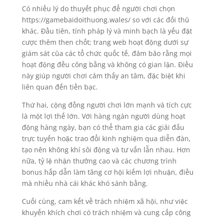
Có nhiều lý do thuyết phục để người chơi chọn
https://gamebaidoithuong.wales/ so với các đối thủ
khác. Đầu tiên, tính pháp lý và minh bạch là yếu đặt
cược thêm then chốt; trang web hoạt động dưới sự
giám sát của các tổ chức quốc tế, đảm bảo rằng mọi
hoạt động đều công bằng và không có gian lận. Điều
này giúp người chơi cảm thấy an tâm, đặc biệt khi
liên quan đến tiền bạc.
Thứ hai, cộng đồng người chơi lớn mạnh và tích cực
là một lợi thế lớn. Với hàng ngàn người dùng hoạt
động hàng ngày, bạn có thể tham gia các giải đấu
trực tuyến hoặc trao đổi kinh nghiệm qua diễn đàn,
tạo nên không khí sôi động và tư vấn lẫn nhau. Hơn
nữa, tỷ lệ nhận thưởng cao và các chương trình
bonus hấp dẫn làm tăng cơ hội kiếm lợi nhuận, điều
mà nhiều nhà cái khác khó sánh bằng.
Cuối cùng, cam kết về trách nhiệm xã hội, như việc
khuyến khích chơi có trách nhiệm và cung cấp công