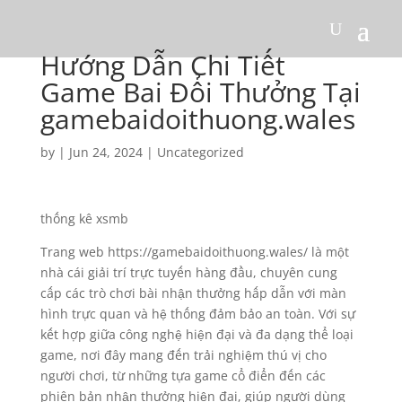
Hướng Dẫn Chi Tiết
Game Bai Đổi Thưởng Tại
gamebaidoithuong.wales
by
|
Jun 24, 2024
|
Uncategorized
thống kê xsmb
Trang web https://gamebaidoithuong.wales/ là một
nhà cái giải trí trực tuyến hàng đầu, chuyên cung
cấp các trò chơi bài nhận thưởng hấp dẫn với màn
hình trực quan và hệ thống đảm bảo an toàn. Với sự
kết hợp giữa công nghệ hiện đại và đa dạng thể loại
game, nơi đây mang đến trải nghiệm thú vị cho
người chơi, từ những tựa game cổ điển đến các
phiên bản nhận thưởng hiện đại, giúp người dùng