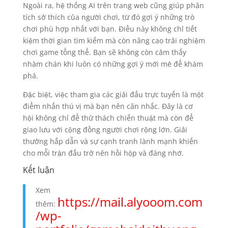
Ngoài ra, hệ thống AI trên trang web cũng giúp phân
tích sở thích của người chơi, từ đó gợi ý những trò
chơi phù hợp nhất với bạn. Điều này không chỉ tiết
kiệm thời gian tìm kiếm mà còn nâng cao trải nghiệm
chơi game tổng thể. Bạn sẽ không còn cảm thấy
nhàm chán khi luôn có những gợi ý mới mẻ để khám
phá.
Đặc biệt, việc tham gia các giải đấu trực tuyến là một
điểm nhấn thú vị mà bạn nên cân nhắc. Đây là cơ
hội không chỉ để thử thách chiến thuật mà còn để
giao lưu với cộng đồng người chơi rộng lớn. Giải
thưởng hấp dẫn và sự cạnh tranh lành mạnh khiến
cho mỗi trận đấu trở nên hồi hộp và đáng nhớ.
Kết luận
Xem
https://mail.alyooom.com
thêm:
/wp-